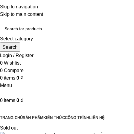
Một uy tín - triệu niềm tin
Skip to navigation
Hotline : 0346394639 - 0973332499
Skip to main content
Select category
Search
Login / Register
0
Wishlist
0
Compare
0
items
0
₫
Menu
0
items
0
₫
Danh mục sản phẩm
TRANG CHỦ
SẢN PHẨM
KIẾN THỨC
CÔNG TRÌNH
LIÊN HỆ
Sold out