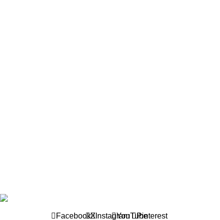
TTNT Minh Ánh
Showroom : 758 Nguyễn Trung Trực, Phường Rạch Giá, Tỉnh
An Giang
Vp Công ty: 119 Chu Văn An ,Phường Rạch Giá, Tỉnh An
Giang
Facebook
X
Instagram
YouTube
Pinterest