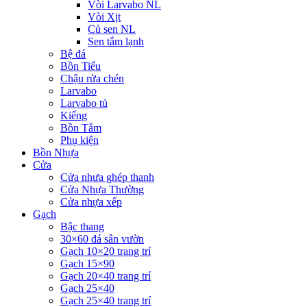
Vòi Larvabo NL
Vòi Xịt
Củ sen NL
Sen tắm lạnh
Bệ đá
Bồn Tiểu
Chậu rửa chén
Larvabo
Larvabo tủ
Kiếng
Bồn Tắm
Phụ kiện
Bồn Nhựa
Cửa
Cửa nhưa ghép thanh
Cửa Nhựa Thường
Cửa nhựa xếp
Gạch
Bậc thang
30×60 đá sân vườn
Gạch 10×20 trang trí
Gạch 15×90
Gạch 20×40 trang trí
Gạch 25×40
Gạch 25×40 trang trí