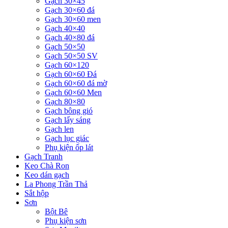
Gạch 30×45
Gạch 30×60 đá
Gạch 30×60 men
Gạch 40×40
Gạch 40×80 đá
Gạch 50×50
Gạch 50×50 SV
Gạch 60×120
Gạch 60×60 Đá
Gạch 60×60 đá mờ
Gạch 60×60 Men
Gạch 80×80
Gạch bông gió
Gạch lấy sáng
Gạch len
Gạch lục giác
Phụ kiện ốp lát
Gạch Tranh
Keo Chà Ron
Keo dán gạch
La Phong Trần Thả
Sắt hộp
Sơn
Bột Bê
Phụ kiện sơn