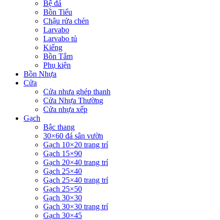
Bệ đá
Bồn Tiểu
Chậu rửa chén
Larvabo
Larvabo tủ
Kiếng
Bồn Tắm
Phụ kiện
Bồn Nhựa
Cửa
Cửa nhưa ghép thanh
Cửa Nhựa Thường
Cửa nhựa xếp
Gạch
Bậc thang
30×60 đá sân vườn
Gạch 10×20 trang trí
Gạch 15×90
Gạch 20×40 trang trí
Gạch 25×40
Gạch 25×40 trang trí
Gạch 25×50
Gạch 30×30
Gạch 30×30 trang trí
Gạch 30×45