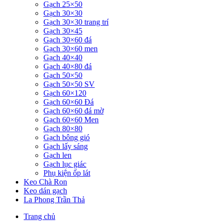
Gạch 25×50
Gạch 30×30
Gạch 30×30 trang trí
Gạch 30×45
Gạch 30×60 đá
Gạch 30×60 men
Gạch 40×40
Gạch 40×80 đá
Gạch 50×50
Gạch 50×50 SV
Gạch 60×120
Gạch 60×60 Đá
Gạch 60×60 đá mờ
Gạch 60×60 Men
Gạch 80×80
Gạch bông gió
Gạch lấy sáng
Gạch len
Gạch lục giác
Phụ kiện ốp lát
Keo Chà Ron
Keo dán gạch
La Phong Trần Thả
Trang chủ