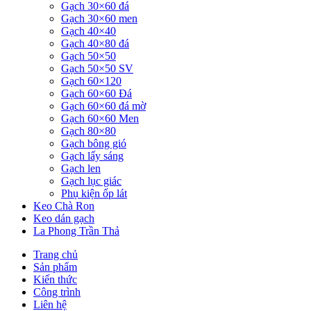
Gạch 30×60 đá
Gạch 30×60 men
Gạch 40×40
Gạch 40×80 đá
Gạch 50×50
Gạch 50×50 SV
Gạch 60×120
Gạch 60×60 Đá
Gạch 60×60 đá mờ
Gạch 60×60 Men
Gạch 80×80
Gạch bông gió
Gạch lấy sáng
Gạch len
Gạch lục giác
Phụ kiện ốp lát
Keo Chà Ron
Keo dán gạch
La Phong Trần Thả
Trang chủ
Sản phẩm
Kiến thức
Công trình
Liên hệ