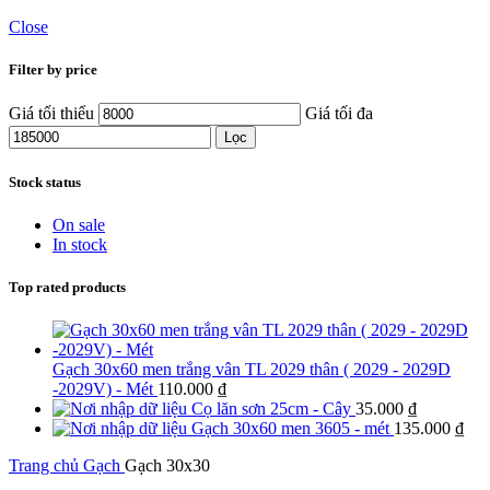
Close
Filter by price
Giá tối thiểu
Giá tối đa
Lọc
Stock status
On sale
In stock
Top rated products
Gạch 30x60 men trắng vân TL 2029 thân ( 2029 - 2029D
-2029V) - Mét
110.000
₫
Cọ lăn sơn 25cm - Cây
35.000
₫
Gạch 30x60 men 3605 - mét
135.000
₫
Trang chủ
Gạch
Gạch 30x30