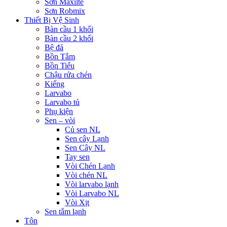
Sơn Maxilte
Sơn Robmix
Thiết Bị Vệ Sinh
Bàn cầu 1 khối
Bàn cầu 2 khối
Bệ đá
Bồn Tắm
Bồn Tiểu
Chậu rửa chén
Kiếng
Larvabo
Larvabo tủ
Phụ kiện
Sen – vòi
Củ sen NL
Sen cây Lạnh
Sen Cây NL
Tay sen
Vòi Chén Lạnh
Vòi chén NL
Vòi larvabo lạnh
Vòi Larvabo NL
Vòi Xịt
Sen tắm lạnh
Tôn