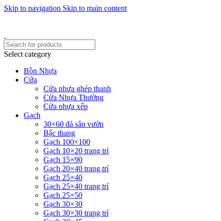
Skip to navigation
Skip to main content
Một uy tín - triệu niềm tin
Hotline : 0346394639 - 0973332499
Select category
Bồn Nhựa
Cửa
Cửa nhưa ghép thanh
Cửa Nhựa Thường
Cửa nhựa xếp
Gạch
30×60 đá sân vườn
Bậc thang
Gạch 100×100
Gạch 10×20 trang trí
Gạch 15×90
Gạch 20×40 trang trí
Gạch 25×40
Gạch 25×40 trang trí
Gạch 25×50
Gạch 30×30
Gạch 30×30 trang trí