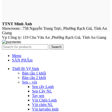
TTNT Minh Ánh
Showroom : 758 Nguyễn Trung Trực, Phường Rạch Giá, Tỉnh An
Giang
Vp Công ty: 119 Chu Văn An ,Phường Rạch Giá, Tỉnh An Giang
Search
Menu
SẢN PHẨm
Thiết Bị Vệ Sinh
Bàn cầu 1 khối
Bàn cầu 2 khối
Sen – vòi
Sen cây Lạnh
Sen Cây NL
Tay sen
Vòi Chén Lạnh
Vòi chén NL
Vòi larvabo lạnh