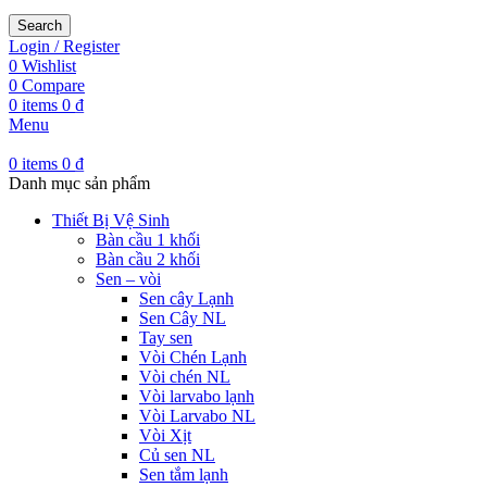
Search
Login / Register
0
Wishlist
0
Compare
0
items
0
₫
Menu
0
items
0
₫
Danh mục sản phẩm
Thiết Bị Vệ Sinh
Bàn cầu 1 khối
Bàn cầu 2 khối
Sen – vòi
Sen cây Lạnh
Sen Cây NL
Tay sen
Vòi Chén Lạnh
Vòi chén NL
Vòi larvabo lạnh
Vòi Larvabo NL
Vòi Xịt
Củ sen NL
Sen tắm lạnh