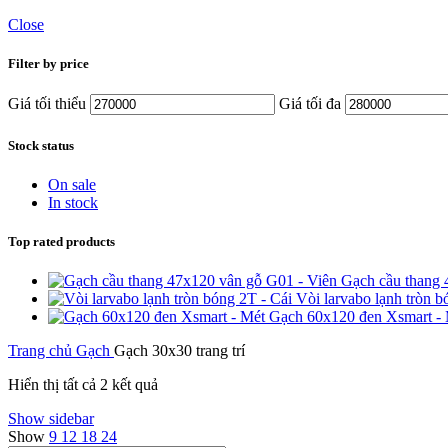
Close
Filter by price
Giá tối thiểu
Giá tối đa
Stock status
On sale
In stock
Top rated products
Gạch cầu thang 
Vòi larvabo lạnh tròn 
Gạch 60x120 đen Xsmart -
Trang chủ
Gạch
Gạch 30x30 trang trí
Hiển thị tất cả 2 kết quả
Show sidebar
Show
9
12
18
24