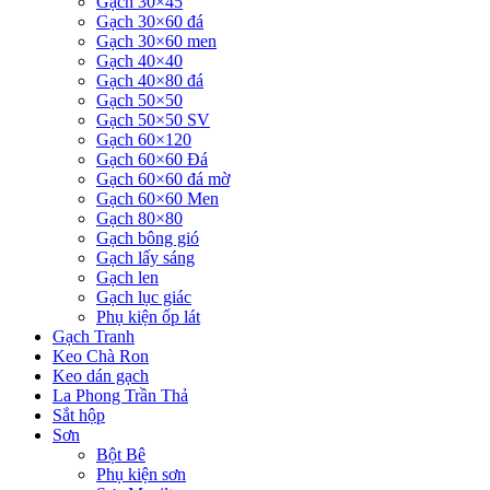
Gạch 30×45
Gạch 30×60 đá
Gạch 30×60 men
Gạch 40×40
Gạch 40×80 đá
Gạch 50×50
Gạch 50×50 SV
Gạch 60×120
Gạch 60×60 Đá
Gạch 60×60 đá mờ
Gạch 60×60 Men
Gạch 80×80
Gạch bông gió
Gạch lấy sáng
Gạch len
Gạch lục giác
Phụ kiện ốp lát
Gạch Tranh
Keo Chà Ron
Keo dán gạch
La Phong Trần Thả
Sắt hộp
Sơn
Bột Bê
Phụ kiện sơn