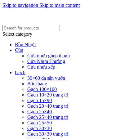
Skip to navigation
Skip to main content
Một uy tín - triệu niềm tin
Hotline : 0346394639 - 0973332499
Select category
Bồn Nhựa
Cửa
Cửa nhưa ghép thanh
Cửa Nhựa Thường
Cửa nhựa xếp
Gạch
30×60 đá sân vườn
Bậc thang
Gạch 100×100
Gạch 10×20 trang trí
Gạch 15×90
Gạch 20×40 trang trí
Gạch 25×40
Gạch 25×40 trang trí
Gạch 25×50
Gạch 30×30
Gạch 30×30 trang trí