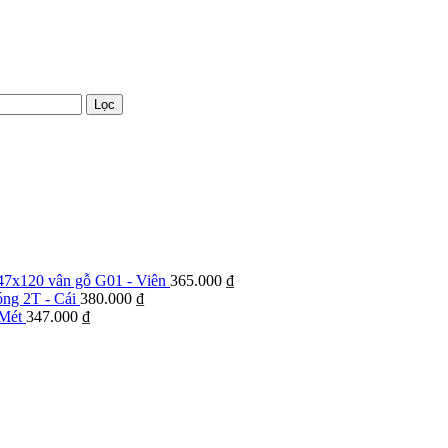
Lọc
47x120 vân gỗ G01 - Viên
365.000
₫
bóng 2T - Cái
380.000
₫
 Mét
347.000
₫