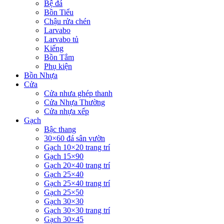
Bệ đá
Bồn Tiểu
Chậu rửa chén
Larvabo
Larvabo tủ
Kiếng
Bồn Tắm
Phụ kiện
Bồn Nhựa
Cửa
Cửa nhưa ghép thanh
Cửa Nhựa Thường
Cửa nhựa xếp
Gạch
Bậc thang
30×60 đá sân vườn
Gạch 10×20 trang trí
Gạch 15×90
Gạch 20×40 trang trí
Gạch 25×40
Gạch 25×40 trang trí
Gạch 25×50
Gạch 30×30
Gạch 30×30 trang trí
Gạch 30×45