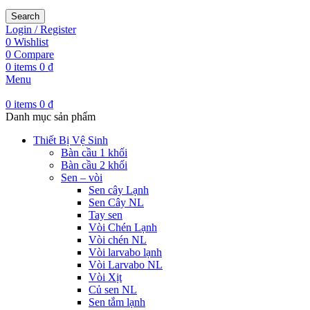
Search
Login / Register
0
Wishlist
0
Compare
0
items
0
₫
Menu
0
items
0
₫
Danh mục sản phẩm
Thiết Bị Vệ Sinh
Bàn cầu 1 khối
Bàn cầu 2 khối
Sen – vòi
Sen cây Lạnh
Sen Cây NL
Tay sen
Vòi Chén Lạnh
Vòi chén NL
Vòi larvabo lạnh
Vòi Larvabo NL
Vòi Xịt
Củ sen NL
Sen tắm lạnh