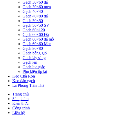
Gạch 30×60 đá
Gạch 30×60 men
Gạch 40×40
Gạch 40×80 đá
Gạch 50×50
Gạch 50×50 SV
Gạch 60×120
Gạch 60×60 Đá
Gạch 60×60 đá mờ
Gạch 60×60 Men
Gạch 80×80
Gạch bông gió
Gạch lấy sáng
Gạch len
Gạch lục giác
Phụ kiện ốp lát
Keo Chà Ron
Keo dán gạch
La Phong Trần Thả
Trang chủ
Sản phẩm
Kiến thức
Công trình
Liên hệ