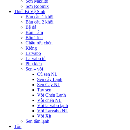
Sơn Maxilte
Sơn Robmix
Thiết Bị Vệ Sinh
Bàn cầu 1 khối
Bàn cầu 2 khối
Bệ đá
Bồn Tắm
Bồn Tiểu
Chậu rửa chén
Kiếng
Larvabo
Larvabo tủ
Phụ kiện
Sen – vòi
Củ sen NL
Sen cây Lạnh
Sen Cây NL
Tay sen
Vòi Chén Lạnh
Vòi chén NL
Vòi larvabo lạnh
Vòi Larvabo NL
Vòi Xịt
Sen tắm lạnh
Tôn