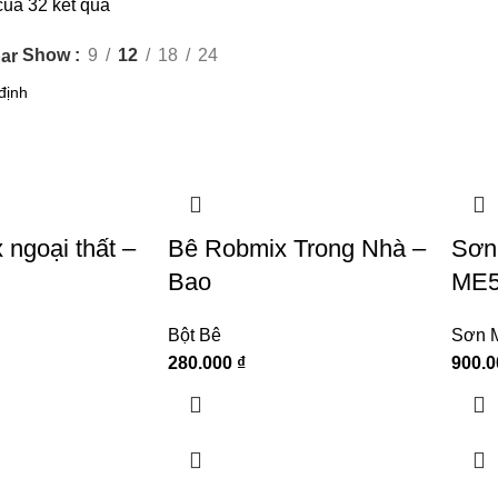
của 32 kết quả
Show
9
12
18
24
ar
ngoại thất –
Bê Robmix Trong Nhà –
Sơn 
Bao
ME5
Bột Bê
Sơn M
280.000
₫
900.