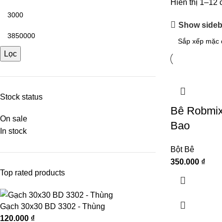
Hiển thị 1–12 
Show sideb
Lọc
Stock status
Bê Robmix 
On sale
Bao
In stock
Bột Bê
350.000
₫
Top rated products
Gạch 30x30 BD 3302 - Thùng
120.000
₫