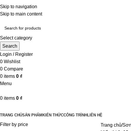
Một uy tín - triệu niềm tin
Skip to navigation
Hotline : 0346394639 - 0973332499
Skip to main content
Select category
Search
Login / Register
0
Wishlist
0
Compare
0
items
0
₫
Menu
0
items
0
₫
Danh mục sản phẩm
TRANG CHỦ
SẢN PHẨM
KIẾN THỨC
CÔNG TRÌNH
LIÊN HỆ
Filter by price
Trang chủ
Sơ