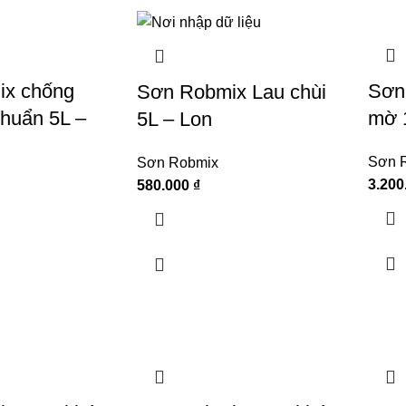
ix chống
Sơn
Sơn Robmix Lau chùi
chuẩn 5L –
mờ 
5L – Lon
Sơn 
Sơn Robmix
3.200
580.000
₫