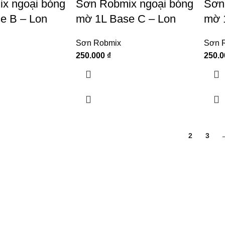
x ngoại bóng
Sơn Robmix ngoại bóng
Sơn
e B – Lon
mờ 1L Base C – Lon
mờ 
Sơn Robmix
Sơn 
250.000
₫
250.
1
2
3