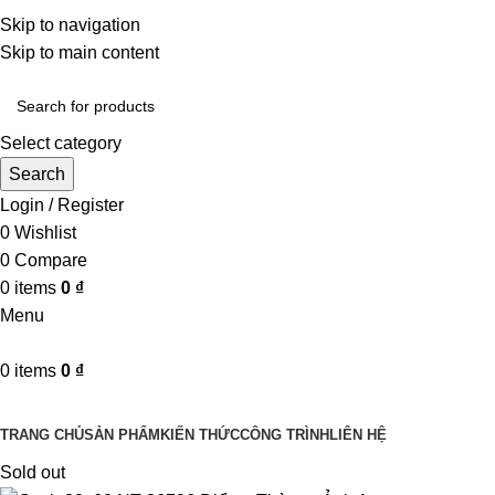
Một uy tín - triệu niềm tin
Skip to navigation
Hotline : 0346394639 - 0973332499
Skip to main content
Select category
Search
Login / Register
0
Wishlist
0
Compare
0
items
0
₫
Menu
0
items
0
₫
Danh mục sản phẩm
TRANG CHỦ
SẢN PHẨM
KIẾN THỨC
CÔNG TRÌNH
LIÊN HỆ
Sold out