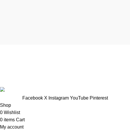
TTNT Minh Ánh
Showroom : 758 Nguyễn Trung Trực, Phường Rạch Giá, Tỉnh
An Giang
Vp Công ty: 119 Chu Văn An ,Phường Rạch Giá, Tỉnh An
Giang
Facebook
X
Instagram
YouTube
Pinterest
Shop
0
Wishlist
0
items
Cart
My account