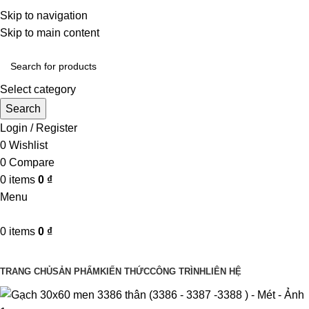
Một uy tín - triệu niềm tin
Skip to navigation
Hotline : 0346394639 - 0973332499
Skip to main content
Select category
Search
Login / Register
0
Wishlist
0
Compare
0
items
0
₫
Menu
0
items
0
₫
Danh mục sản phẩm
TRANG CHỦ
SẢN PHẨM
KIẾN THỨC
CÔNG TRÌNH
LIÊN HỆ