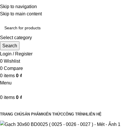
Một uy tín - triệu niềm tin
Skip to navigation
Hotline : 0346394639 - 0973332499
Skip to main content
Select category
Search
Login / Register
0
Wishlist
0
Compare
0
items
0
₫
Menu
0
items
0
₫
Danh mục sản phẩm
TRANG CHỦ
SẢN PHẨM
KIẾN THỨC
CÔNG TRÌNH
LIÊN HỆ