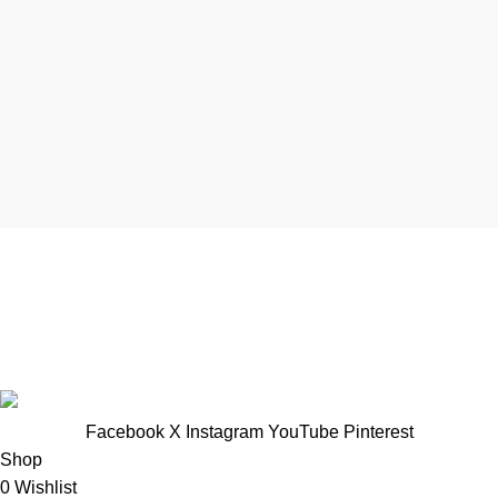
TTNT Minh Ánh
Showroom : 758 Nguyễn Trung Trực, Phường Rạch Giá, Tỉnh
An Giang
Vp Công ty: 119 Chu Văn An ,Phường Rạch Giá, Tỉnh An
Giang
Facebook
X
Instagram
YouTube
Pinterest
Shop
0
Wishlist