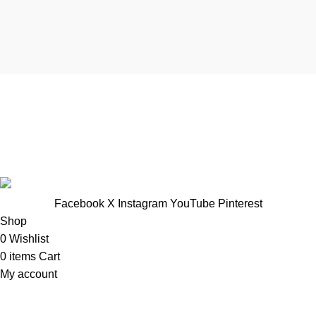
TTNT Minh Ánh
Showroom : 758 Nguyễn Trung Trực, Phường Rạch Giá, Tỉnh
An Giang
Vp Công ty: 119 Chu Văn An ,Phường Rạch Giá, Tỉnh An
Giang
Facebook
X
Instagram
YouTube
Pinterest
Shop
0
Wishlist
0
items
Cart
My account