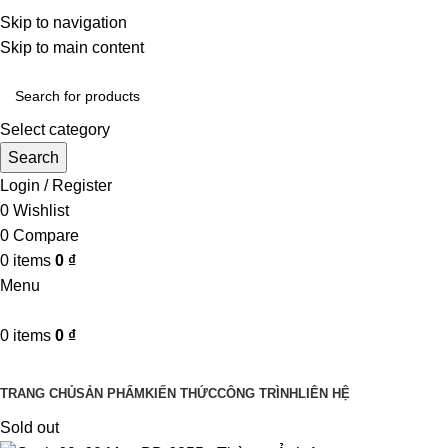
Một uy tín - triệu niềm tin
Skip to navigation
Hotline : 0346394639 - 0973332499
Skip to main content
Select category
Search
Login / Register
0
Wishlist
0
Compare
0
items
0
₫
Menu
0
items
0
₫
Danh mục sản phẩm
TRANG CHỦ
SẢN PHẨM
KIẾN THỨC
CÔNG TRÌNH
LIÊN HỆ
Sold out