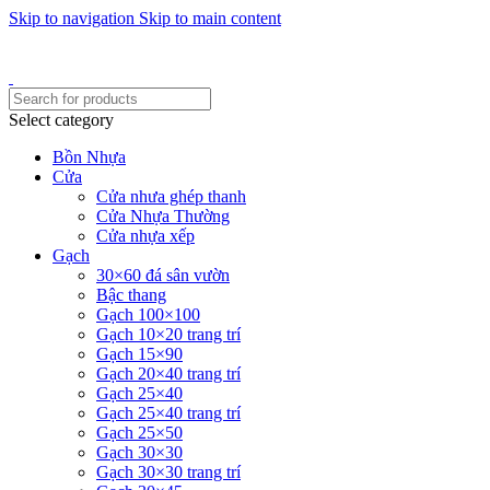
Skip to navigation
Skip to main content
Một uy tín - triệu niềm tin
Hotline : 0346394639 - 0973332499
Select category
Bồn Nhựa
Cửa
Cửa nhưa ghép thanh
Cửa Nhựa Thường
Cửa nhựa xếp
Gạch
30×60 đá sân vườn
Bậc thang
Gạch 100×100
Gạch 10×20 trang trí
Gạch 15×90
Gạch 20×40 trang trí
Gạch 25×40
Gạch 25×40 trang trí
Gạch 25×50
Gạch 30×30
Gạch 30×30 trang trí