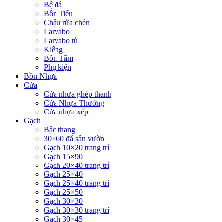
Bệ đá
Bồn Tiểu
Chậu rửa chén
Larvabo
Larvabo tủ
Kiếng
Bồn Tắm
Phụ kiện
Bồn Nhựa
Cửa
Cửa nhưa ghép thanh
Cửa Nhựa Thường
Cửa nhựa xếp
Gạch
Bậc thang
30×60 đá sân vườn
Gạch 10×20 trang trí
Gạch 15×90
Gạch 20×40 trang trí
Gạch 25×40
Gạch 25×40 trang trí
Gạch 25×50
Gạch 30×30
Gạch 30×30 trang trí
Gạch 30×45