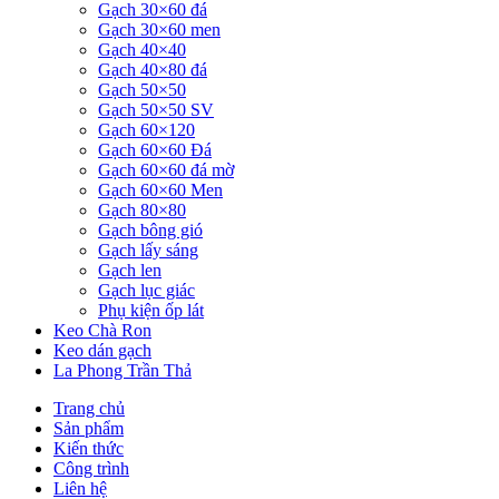
Gạch 30×60 đá
Gạch 30×60 men
Gạch 40×40
Gạch 40×80 đá
Gạch 50×50
Gạch 50×50 SV
Gạch 60×120
Gạch 60×60 Đá
Gạch 60×60 đá mờ
Gạch 60×60 Men
Gạch 80×80
Gạch bông gió
Gạch lấy sáng
Gạch len
Gạch lục giác
Phụ kiện ốp lát
Keo Chà Ron
Keo dán gạch
La Phong Trần Thả
Trang chủ
Sản phẩm
Kiến thức
Công trình
Liên hệ