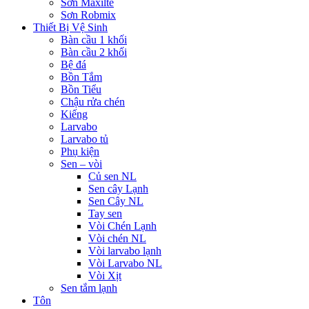
Sơn Maxilte
Sơn Robmix
Thiết Bị Vệ Sinh
Bàn cầu 1 khối
Bàn cầu 2 khối
Bệ đá
Bồn Tắm
Bồn Tiểu
Chậu rửa chén
Kiếng
Larvabo
Larvabo tủ
Phụ kiện
Sen – vòi
Củ sen NL
Sen cây Lạnh
Sen Cây NL
Tay sen
Vòi Chén Lạnh
Vòi chén NL
Vòi larvabo lạnh
Vòi Larvabo NL
Vòi Xịt
Sen tắm lạnh
Tôn