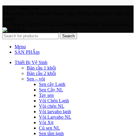
TTNT Minh Ánh
Showroom : 758 Nguyễn Trung Trực, Phường Rạch Giá, Tỉnh An
Giang
Vp Công ty: 119 Chu Văn An ,Phường Rạch Giá, Tỉnh An Giang
Search
Menu
SẢN PHẨm
Thiết Bị Vệ Sinh
Bàn cầu 1 khối
Bàn cầu 2 khối
Sen – vòi
Sen cây Lạnh
Sen Cây NL
Tay sen
Vòi Chén Lạnh
Vòi chén NL
Vòi larvabo lạnh
Vòi Larvabo NL
Vòi Xịt
Củ sen NL
Sen tắm lạnh