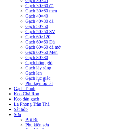
Gạch 30×45
Gạch 30×60 đá
Gạch 30×60 men
Gạch 40×40
Gạch 40×80 đá
Gạch 50×50
Gạch 50×50 SV
Gạch 60×120
Gạch 60×60 Đá
Gạch 60×60 đá mờ
Gạch 60×60 Men
Gạch 80×80
Gạch bông gió
Gạch lấy sáng
Gạch len
Gạch lục giác
Phụ kiện ốp lát
Gạch Tranh
Keo Chà Ron
Keo dán gạch
La Phong Trần Thả
Sắt hộp
Sơn
Bột Bê
Phụ kiện sơn