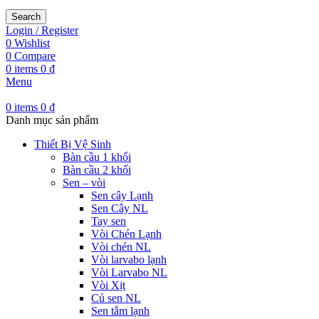
Search
Login / Register
0
Wishlist
0
Compare
0
items
0
₫
Menu
0
items
0
₫
Danh mục sản phẩm
Thiết Bị Vệ Sinh
Bàn cầu 1 khối
Bàn cầu 2 khối
Sen – vòi
Sen cây Lạnh
Sen Cây NL
Tay sen
Vòi Chén Lạnh
Vòi chén NL
Vòi larvabo lạnh
Vòi Larvabo NL
Vòi Xịt
Củ sen NL
Sen tắm lạnh