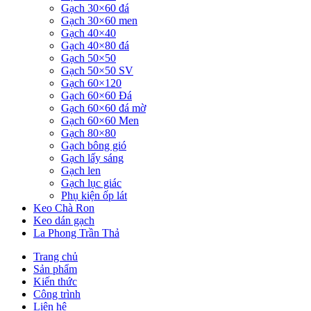
Gạch 30×60 đá
Gạch 30×60 men
Gạch 40×40
Gạch 40×80 đá
Gạch 50×50
Gạch 50×50 SV
Gạch 60×120
Gạch 60×60 Đá
Gạch 60×60 đá mờ
Gạch 60×60 Men
Gạch 80×80
Gạch bông gió
Gạch lấy sáng
Gạch len
Gạch lục giác
Phụ kiện ốp lát
Keo Chà Ron
Keo dán gạch
La Phong Trần Thả
Trang chủ
Sản phẩm
Kiến thức
Công trình
Liên hệ