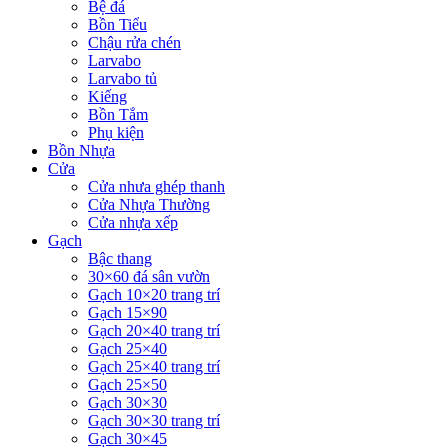
Bệ đá
Bồn Tiểu
Chậu rửa chén
Larvabo
Larvabo tủ
Kiếng
Bồn Tắm
Phụ kiện
Bồn Nhựa
Cửa
Cửa nhưa ghép thanh
Cửa Nhựa Thường
Cửa nhựa xếp
Gạch
Bậc thang
30×60 đá sân vườn
Gạch 10×20 trang trí
Gạch 15×90
Gạch 20×40 trang trí
Gạch 25×40
Gạch 25×40 trang trí
Gạch 25×50
Gạch 30×30
Gạch 30×30 trang trí
Gạch 30×45