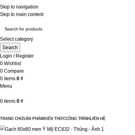
Một uy tín - triệu niềm tin
Skip to navigation
Hotline : 0346394639 - 0973332499
Skip to main content
Select category
Search
Login / Register
0
Wishlist
0
Compare
0
items
0
₫
Menu
0
items
0
₫
Danh mục sản phẩm
TRANG CHỦ
SẢN PHẨM
KIẾN THỨC
CÔNG TRÌNH
LIÊN HỆ