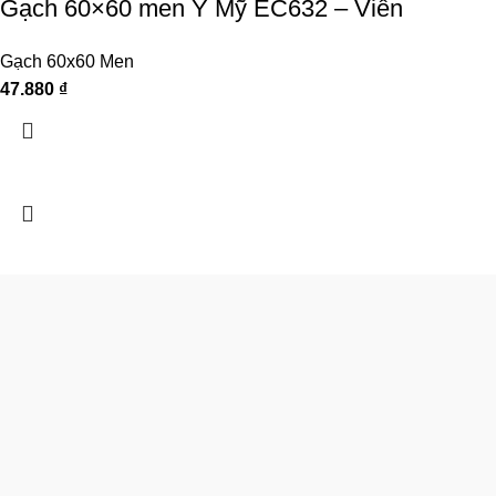
Gạch 60×60 men Ý Mỹ EC632 – Viên
Gạch 60x60 Men
47.880
₫