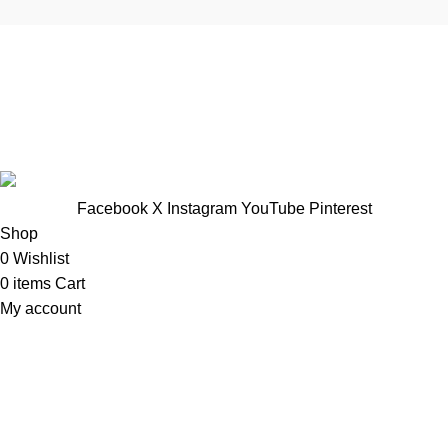
TTNT Minh Ánh
Showroom : 758 Nguyễn Trung Trực, Phường Rạch Giá, Tỉnh
An Giang
Vp Công ty: 119 Chu Văn An ,Phường Rạch Giá, Tỉnh An
Giang
Facebook
X
Instagram
YouTube
Pinterest
Shop
0
Wishlist
0
items
Cart
My account