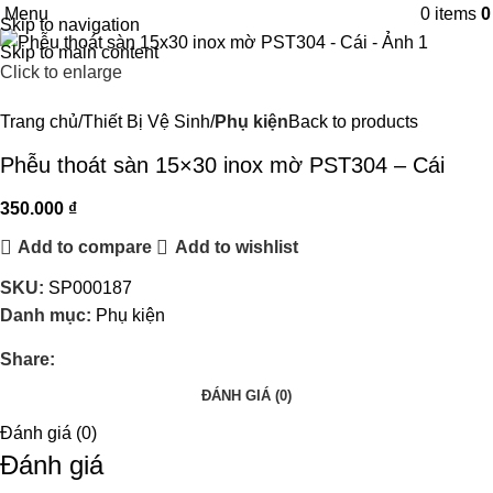
Menu
0
items
Skip to navigation
Skip to main content
Click to enlarge
Trang chủ
Thiết Bị Vệ Sinh
Phụ kiện
Back to products
Phễu thoát sàn 15×30 inox mờ PST304 – Cái
350.000
₫
Add to compare
Add to wishlist
SKU:
SP000187
Danh mục:
Phụ kiện
Share:
ĐÁNH GIÁ (0)
Đánh giá (0)
Đánh giá