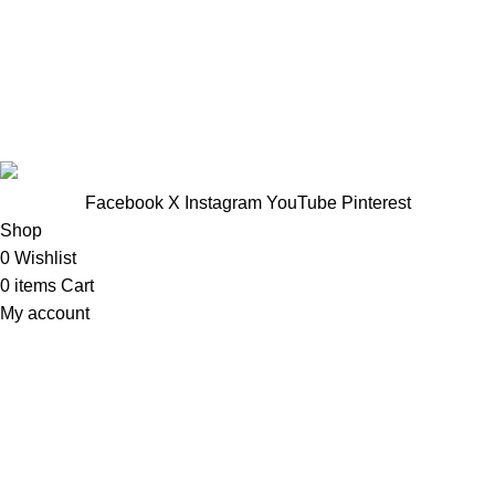
TTNT Minh Ánh
Showroom : 758 Nguyễn Trung Trực, Phường Rạch Giá, Tỉnh
An Giang
Vp Công ty: 119 Chu Văn An ,Phường Rạch Giá, Tỉnh An
Giang
Facebook
X
Instagram
YouTube
Pinterest
Shop
0
Wishlist
0
items
Cart
My account