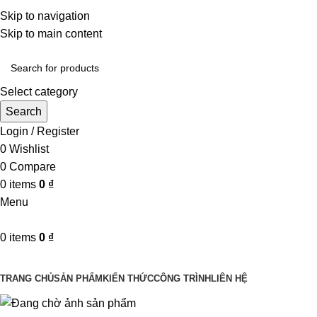
Một uy tín - triệu niềm tin
Skip to navigation
Hotline : 0346394639 - 0973332499
Skip to main content
Select category
Search
Login / Register
0
Wishlist
0
Compare
0
items
0
₫
Menu
0
items
0
₫
Danh mục sản phẩm
TRANG CHỦ
SẢN PHẨM
KIẾN THỨC
CÔNG TRÌNH
LIÊN HỆ