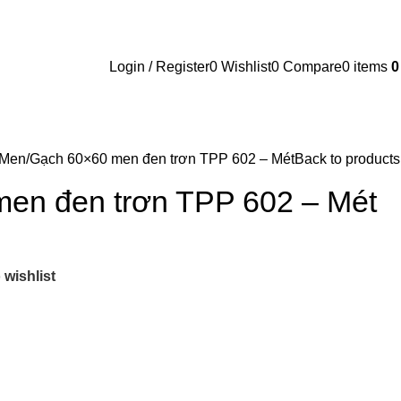
Login / Register
0
Wishlist
0
Compare
0
items
 Men
Gạch 60×60 men đen trơn TPP 602 – Mét
Back to products
en đen trơn TPP 602 – Mét
 wishlist