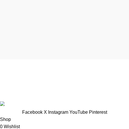
TTNT Minh Ánh
Showroom : 758 Nguyễn Trung Trực, Phường Rạch Giá, Tỉnh
An Giang
Vp Công ty: 119 Chu Văn An ,Phường Rạch Giá, Tỉnh An
Giang
Facebook
X
Instagram
YouTube
Pinterest
Shop
0
Wishlist