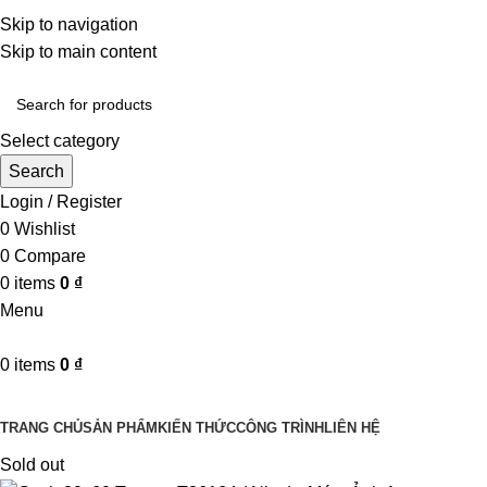
Một uy tín - triệu niềm tin
Skip to navigation
Hotline : 0346394639 - 0973332499
Skip to main content
Select category
Search
Login / Register
0
Wishlist
0
Compare
0
items
0
₫
Menu
0
items
0
₫
Danh mục sản phẩm
TRANG CHỦ
SẢN PHẨM
KIẾN THỨC
CÔNG TRÌNH
LIÊN HỆ
Sold out