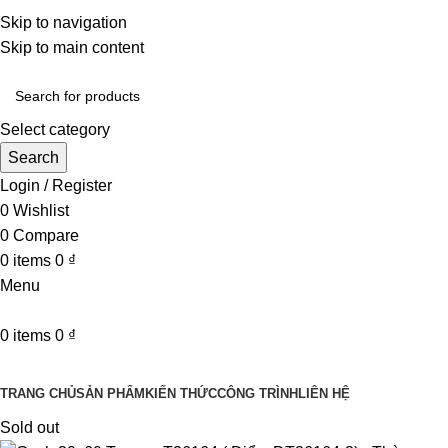
Một uy tín - triệu niềm tin
Skip to navigation
Hotline : 0346394639 - 0973332499
Skip to main content
Select category
Search
Login / Register
0
Wishlist
0
Compare
0
items
0
₫
Menu
0
items
0
₫
Danh mục sản phẩm
TRANG CHỦ
SẢN PHẨM
KIẾN THỨC
CÔNG TRÌNH
LIÊN HỆ
Sold out