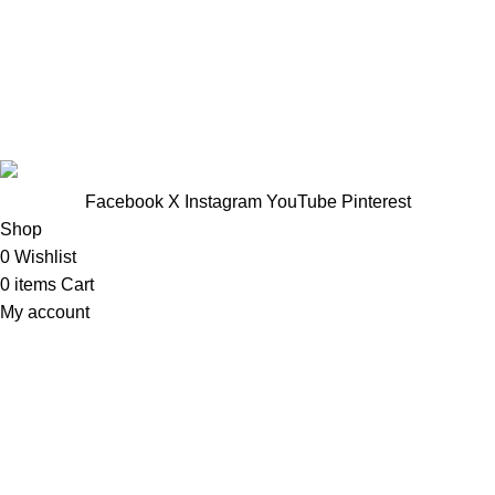
TTNT Minh Ánh
Showroom : 758 Nguyễn Trung Trực, Phường Rạch Giá, Tỉnh
An Giang
Vp Công ty: 119 Chu Văn An ,Phường Rạch Giá, Tỉnh An
Giang
Facebook
X
Instagram
YouTube
Pinterest
Shop
0
Wishlist
0
items
Cart
My account