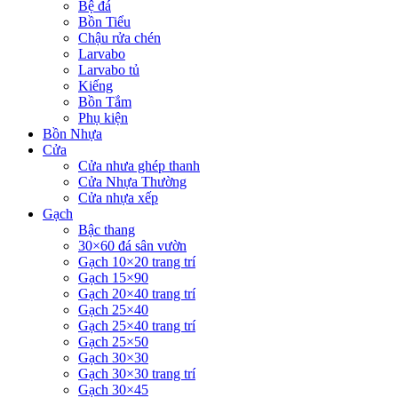
Bệ đá
Bồn Tiểu
Chậu rửa chén
Larvabo
Larvabo tủ
Kiếng
Bồn Tắm
Phụ kiện
Bồn Nhựa
Cửa
Cửa nhưa ghép thanh
Cửa Nhựa Thường
Cửa nhựa xếp
Gạch
Bậc thang
30×60 đá sân vườn
Gạch 10×20 trang trí
Gạch 15×90
Gạch 20×40 trang trí
Gạch 25×40
Gạch 25×40 trang trí
Gạch 25×50
Gạch 30×30
Gạch 30×30 trang trí
Gạch 30×45