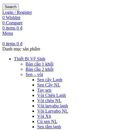
Search
Login / Register
0
Wishlist
0
Compare
0
items
0
₫
Menu
0
items
0
₫
Danh mục sản phẩm
Thiết Bị Vệ Sinh
Bàn cầu 1 khối
Bàn cầu 2 khối
Sen – vòi
Sen cây Lạnh
Sen Cây NL
Tay sen
Vòi Chén Lạnh
Vòi chén NL
Vòi larvabo lạnh
Vòi Larvabo NL
Vòi Xịt
Củ sen NL
Sen tắm lạnh