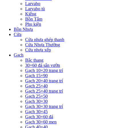
Larvabo
Larvabo tủ
Kiếng
Bồn Tắm
Phụ kiện
Bồn Nhựa
Cửa
Cửa nhưa ghép thanh
Cửa Nhựa Thường
Cửa nhựa xếp
Gạch
Bậc thang
30×60 đá sân vườn
Gạch 10×20 trang trí
Gạch 15×90
Gạch 20×40 trang trí
Gạch 25×40
Gạch 25×40 trang trí
Gạch 25×50
Gạch 30×30
Gạch 30×30 trang trí
Gạch 30×45
Gạch 30×60 đá
Gạch 30×60 men
Gạch 40×40