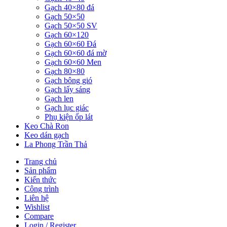
Gạch 40×80 đá
Gạch 50×50
Gạch 50×50 SV
Gạch 60×120
Gạch 60×60 Đá
Gạch 60×60 đá mờ
Gạch 60×60 Men
Gạch 80×80
Gạch bông gió
Gạch lấy sáng
Gạch len
Gạch lục giác
Phụ kiện ốp lát
Keo Chà Ron
Keo dán gạch
La Phong Trần Thả
Trang chủ
Sản phẩm
Kiến thức
Công trình
Liên hệ
Wishlist
Compare
Login / Register