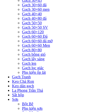
Gạch 30×45
Gạch 30×60 đá
Gạch 30×60 men
Gạch 40×40
Gạch 40×80 đá
Gạch 50×50
Gạch 50×50 SV
Gạch 60×120
Gạch 60×60 Đá
Gạch 60×60 đá mờ
Gạch 60×60 Men
Gạch 80×80
Gạch bông gió
Gạch lấy sáng
Gạch len
Gạch lục giác
Phụ kiện ốp lát
Gạch Tranh
Keo Chà Ron
Keo dán gạch
La Phong Trần Thả
Sắt hộp
Sơn
Bột Bê
Phụ kiện sơn