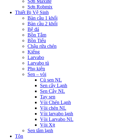
Sơn Maxilte
Sơn Robmix
Thiết Bị Vệ Sinh
Bàn cầu 1 khối
Bàn cầu 2 khối
Bệ đá
Bồn Tắm
Bồn Tiểu
Chậu rửa chén
Kiếng
Larvabo
Larvabo tủ
Phụ kiện
Sen – vòi
Củ sen NL
Sen cây Lạnh
Sen Cây NL
Tay sen
Vòi Chén Lạnh
Vòi chén NL
Vòi larvabo lạnh
Vòi Larvabo NL
Vòi Xịt
Sen tắm lạnh
Tôn