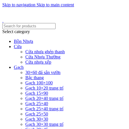
Skip to navigation
Skip to main content
Một uy tín - triệu niềm tin
Hotline : 0346394639 - 0973332499
Select category
Bồn Nhựa
Cửa
Cửa nhưa ghép thanh
Cửa Nhựa Thường
Cửa nhựa xếp
Gạch
30×60 đá sân vườn
Bậc thang
Gạch 100×100
Gạch 10×20 trang trí
Gạch 15×90
Gạch 20×40 trang trí
Gạch 25×40
Gạch 25×40 trang trí
Gạch 25×50
Gạch 30×30
Gạch 30×30 trang trí