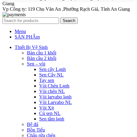
Giang
Vp Công ty: 119 Chu Văn An ,Phường Rạch Giá, Tỉnh An Giang
Search
Menu
SẢN PHẨm
Thiết Bị Vệ Sinh
Bàn cầu 1 khối
Bàn cầu 2 khối
Sen – vòi
Sen cây Lạnh
Sen Cây NL
Tay sen
Vòi Chén Lạnh
Vòi chén NL
Vòi larvabo lạnh
Vòi Larvabo NL
Vòi Xịt
Củ sen NL
Sen tắm lạnh
Bệ đá
Bồn Tiểu
Chậu rửa chén