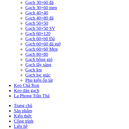
Gạch 30×60 đá
Gạch 30×60 men
Gạch 40×40
Gạch 40×80 đá
Gạch 50×50
Gạch 50×50 SV
Gạch 60×120
Gạch 60×60 Đá
Gạch 60×60 đá mờ
Gạch 60×60 Men
Gạch 80×80
Gạch bông gió
Gạch lấy sáng
Gạch len
Gạch lục giác
Phụ kiện ốp lát
Keo Chà Ron
Keo dán gạch
La Phong Trần Thả
Trang chủ
Sản phẩm
Kiến thức
Công trình
Liên hệ