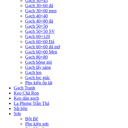
Gạch 30×45
Gạch 30×60 đá
Gạch 30×60 men
Gạch 40×40
Gạch 40×80 đá
Gạch 50×50
Gạch 50×50 SV
Gạch 60×120
Gạch 60×60 Đá
Gạch 60×60 đá mờ
Gạch 60×60 Men
Gạch 80×80
Gạch bông gió
Gạch lấy sáng
Gạch len
Gạch lục giác
Phụ kiện ốp lát
Gạch Tranh
Keo Chà Ron
Keo dán gạch
La Phong Trần Thả
Sắt hộp
Sơn
Bột Bê
Phụ kiện sơn