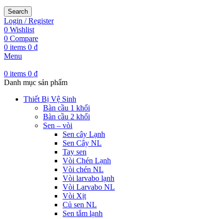
Search
Login / Register
0
Wishlist
0
Compare
0
items
0
₫
Menu
0
items
0
₫
Danh mục sản phẩm
Thiết Bị Vệ Sinh
Bàn cầu 1 khối
Bàn cầu 2 khối
Sen – vòi
Sen cây Lạnh
Sen Cây NL
Tay sen
Vòi Chén Lạnh
Vòi chén NL
Vòi larvabo lạnh
Vòi Larvabo NL
Vòi Xịt
Củ sen NL
Sen tắm lạnh