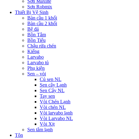
Sơn Maxilte
Sơn Robmix
Thiết Bị Vệ Sinh
Bàn cầu 1 khối
Bàn cầu 2 khối
Bệ đá
Bồn Tắm
Bồn Tiểu
Chậu rửa chén
Kiếng
Larvabo
Larvabo tủ
Phụ kiện
Sen – vòi
Củ sen NL
Sen cây Lạnh
Sen Cây NL
Tay sen
Vòi Chén Lạnh
Vòi chén NL
Vòi larvabo lạnh
Vòi Larvabo NL
Vòi Xịt
Sen tắm lạnh
Tôn