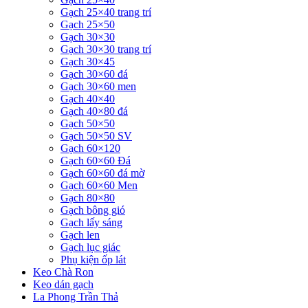
Gạch 25×40 trang trí
Gạch 25×50
Gạch 30×30
Gạch 30×30 trang trí
Gạch 30×45
Gạch 30×60 đá
Gạch 30×60 men
Gạch 40×40
Gạch 40×80 đá
Gạch 50×50
Gạch 50×50 SV
Gạch 60×120
Gạch 60×60 Đá
Gạch 60×60 đá mờ
Gạch 60×60 Men
Gạch 80×80
Gạch bông gió
Gạch lấy sáng
Gạch len
Gạch lục giác
Phụ kiện ốp lát
Keo Chà Ron
Keo dán gạch
La Phong Trần Thả