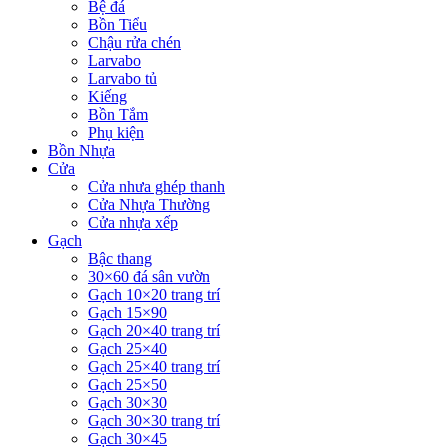
Bệ đá
Bồn Tiểu
Chậu rửa chén
Larvabo
Larvabo tủ
Kiếng
Bồn Tắm
Phụ kiện
Bồn Nhựa
Cửa
Cửa nhưa ghép thanh
Cửa Nhựa Thường
Cửa nhựa xếp
Gạch
Bậc thang
30×60 đá sân vườn
Gạch 10×20 trang trí
Gạch 15×90
Gạch 20×40 trang trí
Gạch 25×40
Gạch 25×40 trang trí
Gạch 25×50
Gạch 30×30
Gạch 30×30 trang trí
Gạch 30×45