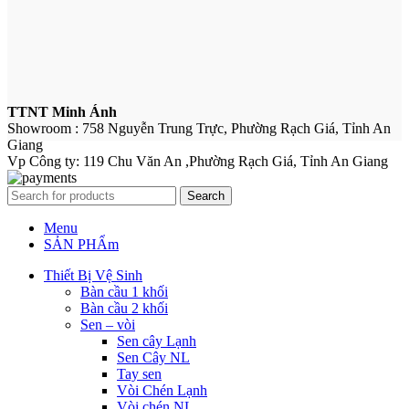
TTNT Minh Ánh
Showroom : 758 Nguyễn Trung Trực, Phường Rạch Giá, Tỉnh An
Giang
Vp Công ty: 119 Chu Văn An ,Phường Rạch Giá, Tỉnh An Giang
Search
Menu
SẢN PHẨm
Thiết Bị Vệ Sinh
Bàn cầu 1 khối
Bàn cầu 2 khối
Sen – vòi
Sen cây Lạnh
Sen Cây NL
Tay sen
Vòi Chén Lạnh
Vòi chén NL