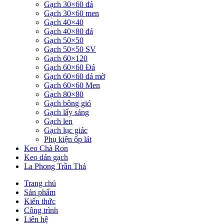
Gạch 30×60 đá
Gạch 30×60 men
Gạch 40×40
Gạch 40×80 đá
Gạch 50×50
Gạch 50×50 SV
Gạch 60×120
Gạch 60×60 Đá
Gạch 60×60 đá mờ
Gạch 60×60 Men
Gạch 80×80
Gạch bông gió
Gạch lấy sáng
Gạch len
Gạch lục giác
Phụ kiện ốp lát
Keo Chà Ron
Keo dán gạch
La Phong Trần Thả
Trang chủ
Sản phẩm
Kiến thức
Công trình
Liên hệ