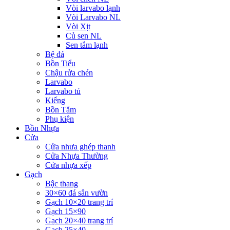
Vòi larvabo lạnh
Vòi Larvabo NL
Vòi Xịt
Củ sen NL
Sen tắm lạnh
Bệ đá
Bồn Tiểu
Chậu rửa chén
Larvabo
Larvabo tủ
Kiếng
Bồn Tắm
Phụ kiện
Bồn Nhựa
Cửa
Cửa nhưa ghép thanh
Cửa Nhựa Thường
Cửa nhựa xếp
Gạch
Bậc thang
30×60 đá sân vườn
Gạch 10×20 trang trí
Gạch 15×90
Gạch 20×40 trang trí
Gạch 25×40