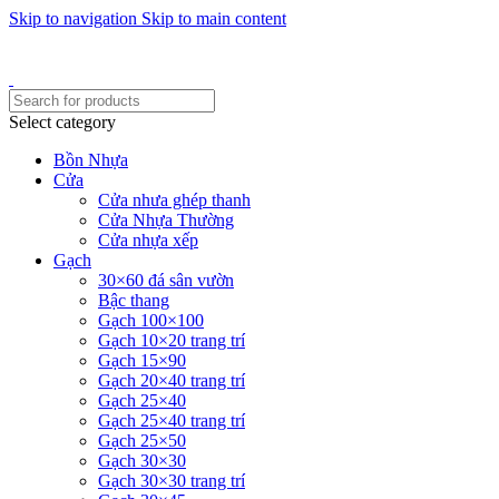
Skip to navigation
Skip to main content
Một uy tín - triệu niềm tin
Hotline : 0346394639 - 0973332499
Select category
Bồn Nhựa
Cửa
Cửa nhưa ghép thanh
Cửa Nhựa Thường
Cửa nhựa xếp
Gạch
30×60 đá sân vườn
Bậc thang
Gạch 100×100
Gạch 10×20 trang trí
Gạch 15×90
Gạch 20×40 trang trí
Gạch 25×40
Gạch 25×40 trang trí
Gạch 25×50
Gạch 30×30
Gạch 30×30 trang trí