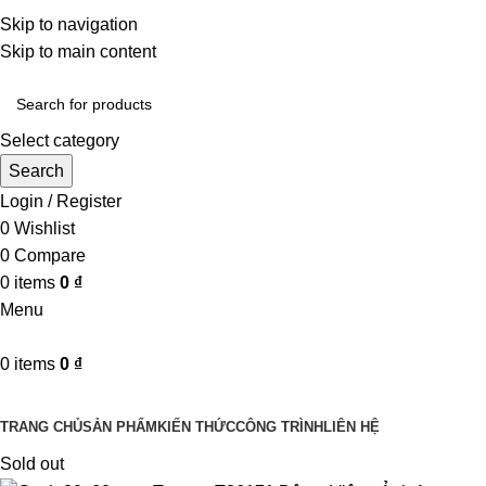
Một uy tín - triệu niềm tin
Skip to navigation
Hotline : 0346394639 - 0973332499
Skip to main content
Select category
Search
Login / Register
0
Wishlist
0
Compare
0
items
0
₫
Menu
0
items
0
₫
Danh mục sản phẩm
TRANG CHỦ
SẢN PHẨM
KIẾN THỨC
CÔNG TRÌNH
LIÊN HỆ
Sold out