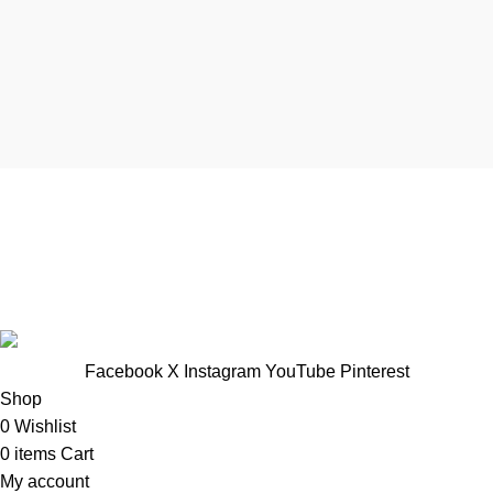
TTNT Minh Ánh
Showroom : 758 Nguyễn Trung Trực, Phường Rạch Giá, Tỉnh
An Giang
Vp Công ty: 119 Chu Văn An ,Phường Rạch Giá, Tỉnh An
Giang
Facebook
X
Instagram
YouTube
Pinterest
Shop
0
Wishlist
0
items
Cart
My account