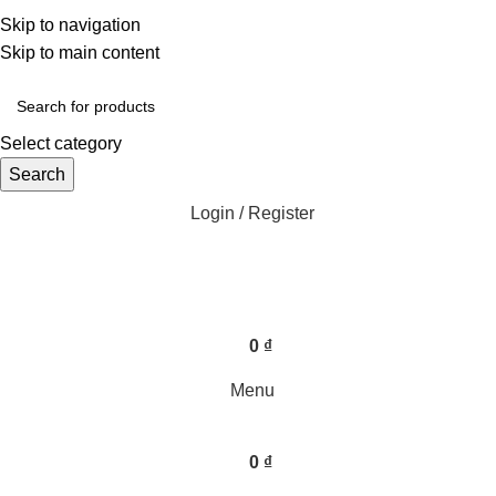
Một uy tín - triệu niềm tin
Skip to navigation
Hotline : 0346394639 - 0973332499
Skip to main content
Select category
Search
Login / Register
0
₫
Menu
0
₫