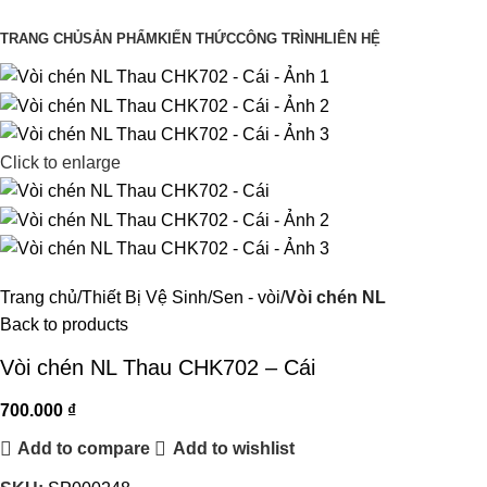
Danh mục sản phẩm
TRANG CHỦ
SẢN PHẨM
KIẾN THỨC
CÔNG TRÌNH
LIÊN HỆ
Click to enlarge
Trang chủ
Thiết Bị Vệ Sinh
Sen - vòi
Vòi chén NL
Back to products
Vòi chén NL Thau CHK702 – Cái
700.000
₫
Add to compare
Add to wishlist