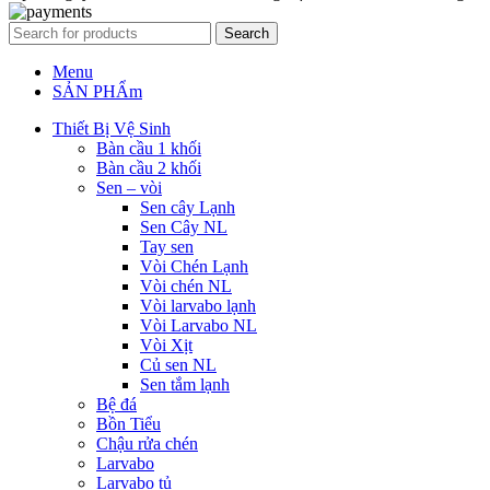
Search
Menu
SẢN PHẨm
Thiết Bị Vệ Sinh
Bàn cầu 1 khối
Bàn cầu 2 khối
Sen – vòi
Sen cây Lạnh
Sen Cây NL
Tay sen
Vòi Chén Lạnh
Vòi chén NL
Vòi larvabo lạnh
Vòi Larvabo NL
Vòi Xịt
Củ sen NL
Sen tắm lạnh
Bệ đá
Bồn Tiểu
Chậu rửa chén
Larvabo
Larvabo tủ