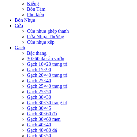
Kiếng
Bồn Tắm
Phụ kiện
Bồn Nhựa
Cửa
Cửa nhưa ghép thanh
Cửa Nhựa Thường
Cửa nhựa xếp
Gạch
Bậc thang
30×60 đá sân vườn
Gạch 10×20 trang trí
Gạch 15×90
Gạch 20×40 trang trí
Gạch 25×40
Gạch 25×40 trang trí
Gạch 25×50
Gạch 30×30
Gạch 30×30 trang trí
Gạch 30×45
Gạch 30×60 đá
Gạch 30×60 men
Gạch 40×40
Gạch 40×80 đá
Gạch 50×50