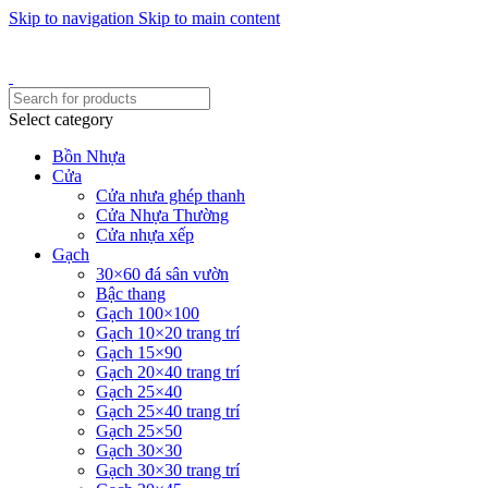
Skip to navigation
Skip to main content
Một uy tín - triệu niềm tin
Hotline : 0346394639 - 0973332499
Select category
Bồn Nhựa
Cửa
Cửa nhưa ghép thanh
Cửa Nhựa Thường
Cửa nhựa xếp
Gạch
30×60 đá sân vườn
Bậc thang
Gạch 100×100
Gạch 10×20 trang trí
Gạch 15×90
Gạch 20×40 trang trí
Gạch 25×40
Gạch 25×40 trang trí
Gạch 25×50
Gạch 30×30
Gạch 30×30 trang trí