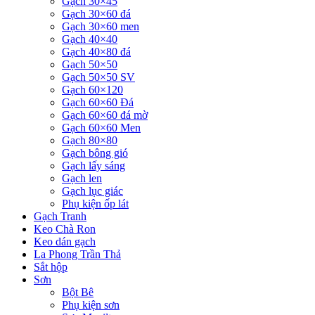
Gạch 30×45
Gạch 30×60 đá
Gạch 30×60 men
Gạch 40×40
Gạch 40×80 đá
Gạch 50×50
Gạch 50×50 SV
Gạch 60×120
Gạch 60×60 Đá
Gạch 60×60 đá mờ
Gạch 60×60 Men
Gạch 80×80
Gạch bông gió
Gạch lấy sáng
Gạch len
Gạch lục giác
Phụ kiện ốp lát
Gạch Tranh
Keo Chà Ron
Keo dán gạch
La Phong Trần Thả
Sắt hộp
Sơn
Bột Bê
Phụ kiện sơn