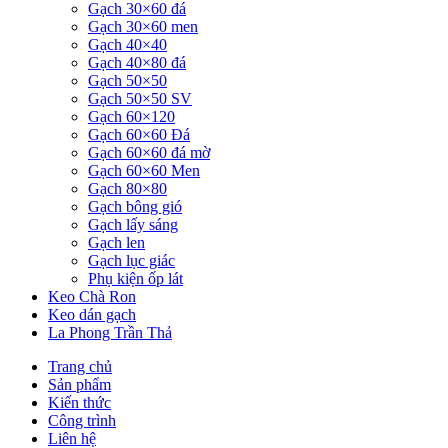
Gạch 30×60 đá
Gạch 30×60 men
Gạch 40×40
Gạch 40×80 đá
Gạch 50×50
Gạch 50×50 SV
Gạch 60×120
Gạch 60×60 Đá
Gạch 60×60 đá mờ
Gạch 60×60 Men
Gạch 80×80
Gạch bông gió
Gạch lấy sáng
Gạch len
Gạch lục giác
Phụ kiện ốp lát
Keo Chà Ron
Keo dán gạch
La Phong Trần Thả
Trang chủ
Sản phẩm
Kiến thức
Công trình
Liên hệ