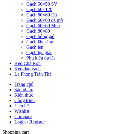
Gạch 50×50 SV
Gạch 60×120
Gạch 60×60 Đá
Gạch 60×60 đá mờ
Gạch 60×60 Men
Gạch 80×80
Gạch bông gió
Gạch lấy sáng
Gạch len
Gạch lục giác
Phụ kiện ốp lát
Keo Chà Ron
Keo dán gạch
La Phong Trần Thả
Trang chủ
Sản phẩm
Kiến thức
Công trình
Liên hệ
Wishlist
Compare
Login / Register
Shopping cart