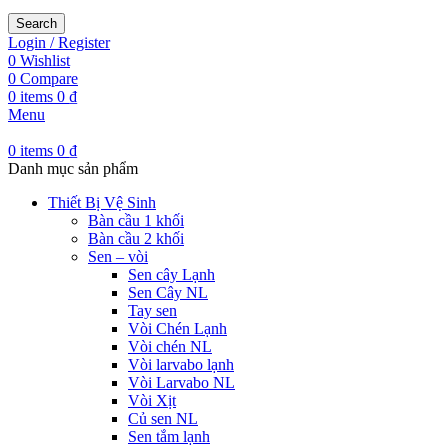
Search
Login / Register
0
Wishlist
0
Compare
0
items
0
₫
Menu
0
items
0
₫
Danh mục sản phẩm
Thiết Bị Vệ Sinh
Bàn cầu 1 khối
Bàn cầu 2 khối
Sen – vòi
Sen cây Lạnh
Sen Cây NL
Tay sen
Vòi Chén Lạnh
Vòi chén NL
Vòi larvabo lạnh
Vòi Larvabo NL
Vòi Xịt
Củ sen NL
Sen tắm lạnh