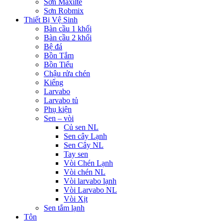
Sơn Maxilte
Sơn Robmix
Thiết Bị Vệ Sinh
Bàn cầu 1 khối
Bàn cầu 2 khối
Bệ đá
Bồn Tắm
Bồn Tiểu
Chậu rửa chén
Kiếng
Larvabo
Larvabo tủ
Phụ kiện
Sen – vòi
Củ sen NL
Sen cây Lạnh
Sen Cây NL
Tay sen
Vòi Chén Lạnh
Vòi chén NL
Vòi larvabo lạnh
Vòi Larvabo NL
Vòi Xịt
Sen tắm lạnh
Tôn