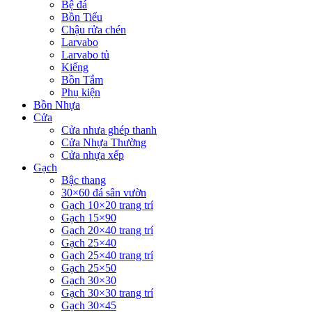
Bệ đá
Bồn Tiểu
Chậu rửa chén
Larvabo
Larvabo tủ
Kiếng
Bồn Tắm
Phụ kiện
Bồn Nhựa
Cửa
Cửa nhưa ghép thanh
Cửa Nhựa Thường
Cửa nhựa xếp
Gạch
Bậc thang
30×60 đá sân vườn
Gạch 10×20 trang trí
Gạch 15×90
Gạch 20×40 trang trí
Gạch 25×40
Gạch 25×40 trang trí
Gạch 25×50
Gạch 30×30
Gạch 30×30 trang trí
Gạch 30×45