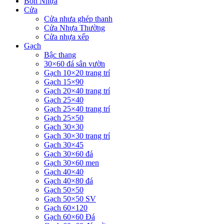
Bồn Nhựa
Cửa
Cửa nhưa ghép thanh
Cửa Nhựa Thường
Cửa nhựa xếp
Gạch
Bậc thang
30×60 đá sân vườn
Gạch 10×20 trang trí
Gạch 15×90
Gạch 20×40 trang trí
Gạch 25×40
Gạch 25×40 trang trí
Gạch 25×50
Gạch 30×30
Gạch 30×30 trang trí
Gạch 30×45
Gạch 30×60 đá
Gạch 30×60 men
Gạch 40×40
Gạch 40×80 đá
Gạch 50×50
Gạch 50×50 SV
Gạch 60×120
Gạch 60×60 Đá