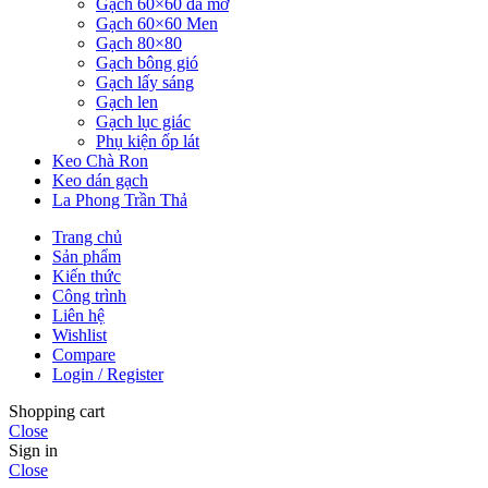
Gạch 60×60 đá mờ
Gạch 60×60 Men
Gạch 80×80
Gạch bông gió
Gạch lấy sáng
Gạch len
Gạch lục giác
Phụ kiện ốp lát
Keo Chà Ron
Keo dán gạch
La Phong Trần Thả
Trang chủ
Sản phẩm
Kiến thức
Công trình
Liên hệ
Wishlist
Compare
Login / Register
Shopping cart
Close
Sign in
Close