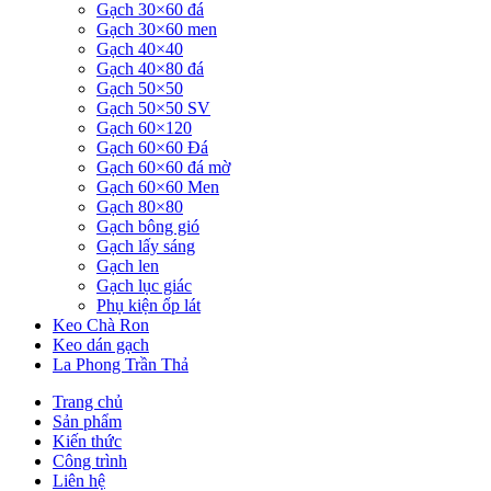
Gạch 30×60 đá
Gạch 30×60 men
Gạch 40×40
Gạch 40×80 đá
Gạch 50×50
Gạch 50×50 SV
Gạch 60×120
Gạch 60×60 Đá
Gạch 60×60 đá mờ
Gạch 60×60 Men
Gạch 80×80
Gạch bông gió
Gạch lấy sáng
Gạch len
Gạch lục giác
Phụ kiện ốp lát
Keo Chà Ron
Keo dán gạch
La Phong Trần Thả
Trang chủ
Sản phẩm
Kiến thức
Công trình
Liên hệ