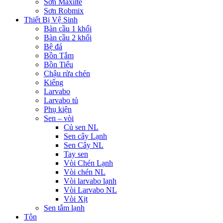
Sơn Maxilte
Sơn Robmix
Thiết Bị Vệ Sinh
Bàn cầu 1 khối
Bàn cầu 2 khối
Bệ đá
Bồn Tắm
Bồn Tiểu
Chậu rửa chén
Kiếng
Larvabo
Larvabo tủ
Phụ kiện
Sen – vòi
Củ sen NL
Sen cây Lạnh
Sen Cây NL
Tay sen
Vòi Chén Lạnh
Vòi chén NL
Vòi larvabo lạnh
Vòi Larvabo NL
Vòi Xịt
Sen tắm lạnh
Tôn