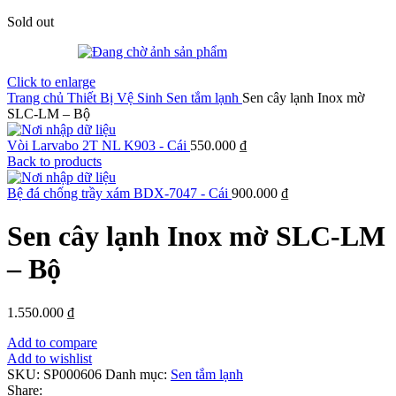
Sold out
Click to enlarge
Trang chủ
Thiết Bị Vệ Sinh
Sen tắm lạnh
Sen cây lạnh Inox mờ
SLC-LM – Bộ
Vòi Larvabo 2T NL K903 - Cái
550.000
₫
Back to products
Bệ đá chống trầy xám BDX-7047 - Cái
900.000
₫
Sen cây lạnh Inox mờ SLC-LM
– Bộ
1.550.000
₫
Add to compare
Add to wishlist
SKU:
SP000606
Danh mục:
Sen tắm lạnh
Share: