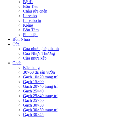
Bệ đá
Bồn Tiểu
Chậu rửa chén
Larvabo
Larvabo tủ
Kiếng
Bồn Tắm
Phụ kiện
Bồn Nhựa
Cửa
Cửa nhưa ghép thanh
Cửa Nhựa Thường
Cửa nhựa xếp
Gạch
Bậc thang
30×60 đá sân vườn
Gạch 10×20 trang trí
Gạch 15×90
Gạch 20×40 trang trí
Gạch 25×40
Gạch 25×40 trang trí
Gạch 25×50
Gạch 30×30
Gạch 30×30 trang trí
Gạch 30×45