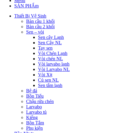
Menu
SẢN PHẨm
Thiết Bị Vệ Sinh
Bàn cầu 1 khối
Bàn cầu 2 khối
Sen – vòi
Sen cây Lạnh
Sen Cây NL
Tay sen
Vòi Chén Lạnh
Vòi chén NL
Vòi larvabo lạnh
Vòi Larvabo NL
Vòi Xịt
Củ sen NL
Sen tắm lạnh
Bệ đá
Bồn Tiểu
Chậu rửa chén
Larvabo
Larvabo tủ
Kiếng
Bồn Tắm
Phụ kiện