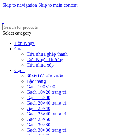
Skip to navigation
Skip to main content
Một uy tín - triệu niềm tin
Hotline : 0346394639 - 0973332499
Select category
Bồn Nhựa
Cửa
Cửa nhưa ghép thanh
Cửa Nhựa Thường
Cửa nhựa xếp
Gạch
30×60 đá sân vườn
Bậc thang
Gạch 100×100
Gạch 10×20 trang trí
Gạch 15×90
Gạch 20×40 trang trí
Gạch 25×40
Gạch 25×40 trang trí
Gạch 25×50
Gạch 30×30
Gạch 30×30 trang trí