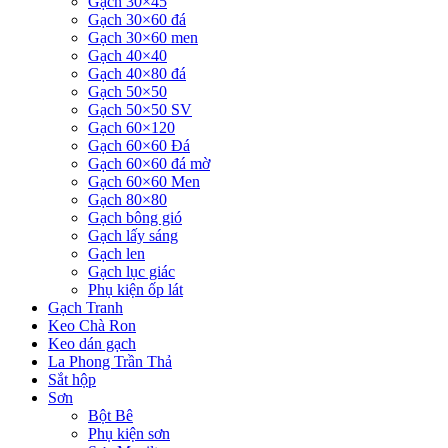
Gạch 30×45
Gạch 30×60 đá
Gạch 30×60 men
Gạch 40×40
Gạch 40×80 đá
Gạch 50×50
Gạch 50×50 SV
Gạch 60×120
Gạch 60×60 Đá
Gạch 60×60 đá mờ
Gạch 60×60 Men
Gạch 80×80
Gạch bông gió
Gạch lấy sáng
Gạch len
Gạch lục giác
Phụ kiện ốp lát
Gạch Tranh
Keo Chà Ron
Keo dán gạch
La Phong Trần Thả
Sắt hộp
Sơn
Bột Bê
Phụ kiện sơn