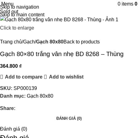
Menu
0
items
Skip to navigation
Sold out
Skip to main content
Click to enlarge
Trang chủ
Gạch
Gạch 80x80
Back to products
Gạch 80×80 trắng vân nhẹ BD 8268 – Thùng
364.800
₫
Add to compare
Add to wishlist
SKU:
SP000139
Danh mục:
Gạch 80x80
Share:
ĐÁNH GIÁ (0)
Đánh giá (0)
Đánh giá