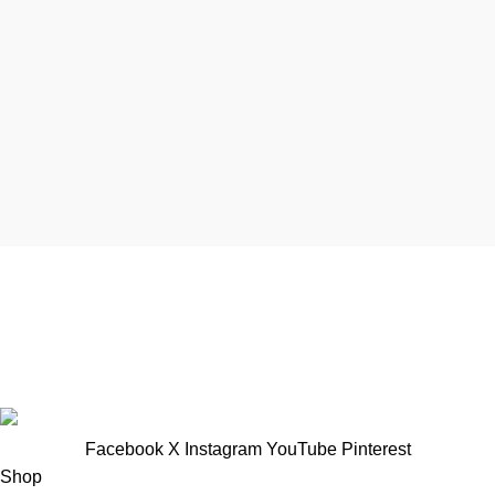
TTNT Minh Ánh
Showroom : 758 Nguyễn Trung Trực, Phường Rạch Giá, Tỉnh
An Giang
Vp Công ty: 119 Chu Văn An ,Phường Rạch Giá, Tỉnh An
Giang
Facebook
X
Instagram
YouTube
Pinterest
Shop