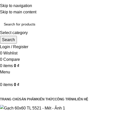
Một uy tín - triệu niềm tin
Skip to navigation
Hotline : 0346394639 - 0973332499
Skip to main content
Select category
Search
Login / Register
0
Wishlist
0
Compare
0
items
0
₫
Menu
0
items
0
₫
Danh mục sản phẩm
TRANG CHỦ
SẢN PHẨM
KIẾN THỨC
CÔNG TRÌNH
LIÊN HỆ