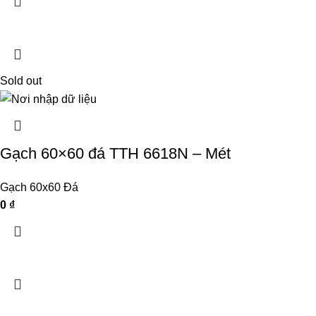
Sold out
Gạch 60×60 đá TTH 6618N – Mét
Gạch 60x60 Đá
0
₫