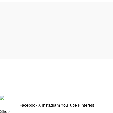
TTNT Minh Ánh
Showroom : 758 Nguyễn Trung Trực, Phường Rạch Giá, Tỉnh
An Giang
Vp Công ty: 119 Chu Văn An ,Phường Rạch Giá, Tỉnh An
Giang
Facebook
X
Instagram
YouTube
Pinterest
Shop