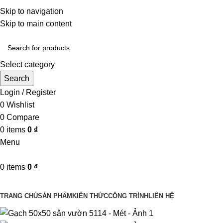
Một uy tín - triệu niềm tin
Skip to navigation
Hotline : 0346394639 - 0973332499
Skip to main content
Select category
Search
Login / Register
0
Wishlist
0
Compare
0
items
0
₫
Menu
0
items
0
₫
Danh mục sản phẩm
TRANG CHỦ
SẢN PHẨM
KIẾN THỨC
CÔNG TRÌNH
LIÊN HỆ