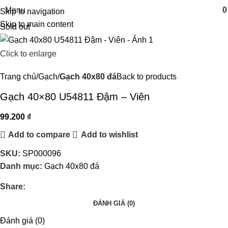
Menu
Skip to navigation
Skip to main content
Sold out
Click to enlarge
Trang chủ
Gạch
Gạch 40x80 đá
Back to products
Gạch 40×80 U54811 Đậm – Viên
99.200
₫
Add to compare
Add to wishlist
SKU:
SP000096
Danh mục:
Gạch 40x80 đá
Share:
ĐÁNH GIÁ (0)
Đánh giá (0)