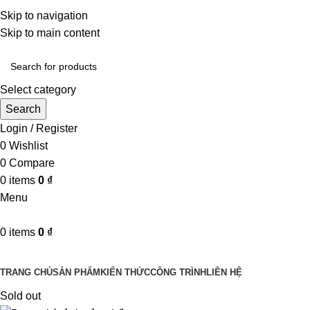
Một uy tín - triệu niềm tin
Skip to navigation
Hotline : 0346394639 - 0973332499
Skip to main content
Select category
Search
Login / Register
0
Wishlist
0
Compare
0
items
0
₫
Menu
0
items
0
₫
Danh mục sản phẩm
TRANG CHỦ
SẢN PHẨM
KIẾN THỨC
CÔNG TRÌNH
LIÊN HỆ
Sold out