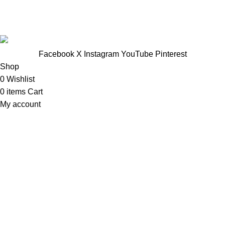
Vp Công ty: 119 Chu Văn An ,Phường Rạch Giá, Tỉnh An
Giang
Facebook
X
Instagram
YouTube
Pinterest
Shop
0
Wishlist
0
items
Cart
My account