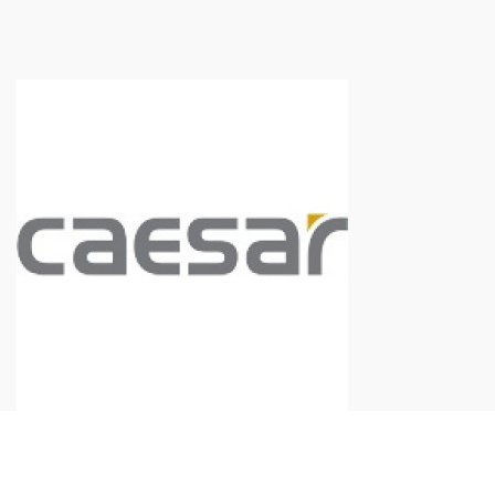
TTNT Minh Ánh
Showroom : 758 Nguyễn Trung Trực, Phường Rạch Giá, Tỉnh
An Giang