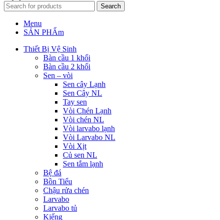
Search
Menu
SẢN PHẨm
Thiết Bị Vệ Sinh
Bàn cầu 1 khối
Bàn cầu 2 khối
Sen – vòi
Sen cây Lạnh
Sen Cây NL
Tay sen
Vòi Chén Lạnh
Vòi chén NL
Vòi larvabo lạnh
Vòi Larvabo NL
Vòi Xịt
Củ sen NL
Sen tắm lạnh
Bệ đá
Bồn Tiểu
Chậu rửa chén
Larvabo
Larvabo tủ
Kiếng