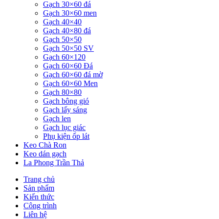
Gạch 30×60 đá
Gạch 30×60 men
Gạch 40×40
Gạch 40×80 đá
Gạch 50×50
Gạch 50×50 SV
Gạch 60×120
Gạch 60×60 Đá
Gạch 60×60 đá mờ
Gạch 60×60 Men
Gạch 80×80
Gạch bông gió
Gạch lấy sáng
Gạch len
Gạch lục giác
Phụ kiện ốp lát
Keo Chà Ron
Keo dán gạch
La Phong Trần Thả
Trang chủ
Sản phẩm
Kiến thức
Công trình
Liên hệ