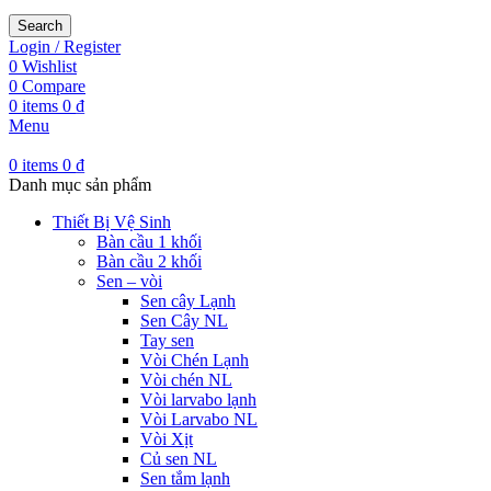
Search
Login / Register
0
Wishlist
0
Compare
0
items
0
₫
Menu
0
items
0
₫
Danh mục sản phẩm
Thiết Bị Vệ Sinh
Bàn cầu 1 khối
Bàn cầu 2 khối
Sen – vòi
Sen cây Lạnh
Sen Cây NL
Tay sen
Vòi Chén Lạnh
Vòi chén NL
Vòi larvabo lạnh
Vòi Larvabo NL
Vòi Xịt
Củ sen NL
Sen tắm lạnh