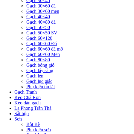
Gạch 30×45
Gạch 30×60 đá
Gạch 30×60 men
Gạch 40×40
Gạch 40×80 đá
Gạch 50×50
Gạch 50×50 SV
Gạch 60×120
Gạch 60×60 Đá
Gạch 60×60 đá mờ
Gạch 60×60 Men
Gạch 80×80
Gạch bông gió
Gạch lấy sáng
Gạch len
Gạch lục giác
Phụ kiện ốp lát
Gạch Tranh
Keo Chà Ron
Keo dán gạch
La Phong Trần Thả
Sắt hộp
Sơn
Bột Bê
Phụ kiện sơn