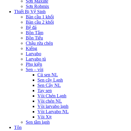
Sơn Maxilte
Sơn Robmix
Thiết Bị Vệ Sinh
Bàn cầu 1 khối
Bàn cầu 2 khối
Bệ đá
Bồn Tắm
Bồn Tiểu
Chậu rửa chén
Kiếng
Larvabo
Larvabo tủ
Phụ kiện
Sen – vòi
Củ sen NL
Sen cây Lạnh
Sen Cây NL
Tay sen
Vòi Chén Lạnh
Vòi chén NL
Vòi larvabo lạnh
Vòi Larvabo NL
Vòi Xịt
Sen tắm lạnh
Tôn