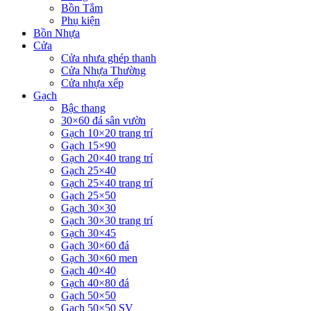
Bồn Tắm
Phụ kiện
Bồn Nhựa
Cửa
Cửa nhưa ghép thanh
Cửa Nhựa Thường
Cửa nhựa xếp
Gạch
Bậc thang
30×60 đá sân vườn
Gạch 10×20 trang trí
Gạch 15×90
Gạch 20×40 trang trí
Gạch 25×40
Gạch 25×40 trang trí
Gạch 25×50
Gạch 30×30
Gạch 30×30 trang trí
Gạch 30×45
Gạch 30×60 đá
Gạch 30×60 men
Gạch 40×40
Gạch 40×80 đá
Gạch 50×50
Gạch 50×50 SV