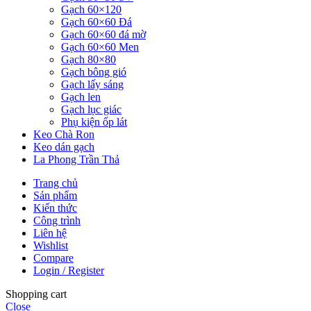
Gạch 60×120
Gạch 60×60 Đá
Gạch 60×60 đá mờ
Gạch 60×60 Men
Gạch 80×80
Gạch bông gió
Gạch lấy sáng
Gạch len
Gạch lục giác
Phụ kiện ốp lát
Keo Chà Ron
Keo dán gạch
La Phong Trần Thả
Trang chủ
Sản phẩm
Kiến thức
Công trình
Liên hệ
Wishlist
Compare
Login / Register
Shopping cart
Close