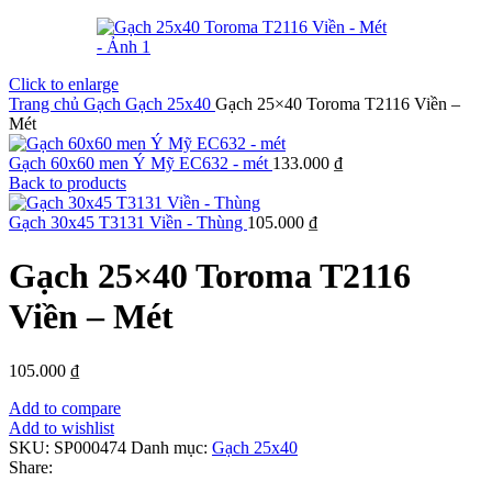
Click to enlarge
Trang chủ
Gạch
Gạch 25x40
Gạch 25×40 Toroma T2116 Viền –
Mét
Gạch 60x60 men Ý Mỹ EC632 - mét
133.000
₫
Back to products
Gạch 30x45 T3131 Viền - Thùng
105.000
₫
Gạch 25×40 Toroma T2116
Viền – Mét
105.000
₫
Add to compare
Add to wishlist
SKU:
SP000474
Danh mục:
Gạch 25x40
Share: