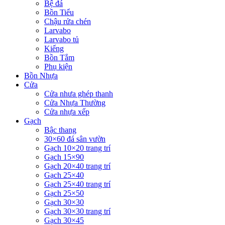
Bệ đá
Bồn Tiểu
Chậu rửa chén
Larvabo
Larvabo tủ
Kiếng
Bồn Tắm
Phụ kiện
Bồn Nhựa
Cửa
Cửa nhưa ghép thanh
Cửa Nhựa Thường
Cửa nhựa xếp
Gạch
Bậc thang
30×60 đá sân vườn
Gạch 10×20 trang trí
Gạch 15×90
Gạch 20×40 trang trí
Gạch 25×40
Gạch 25×40 trang trí
Gạch 25×50
Gạch 30×30
Gạch 30×30 trang trí
Gạch 30×45