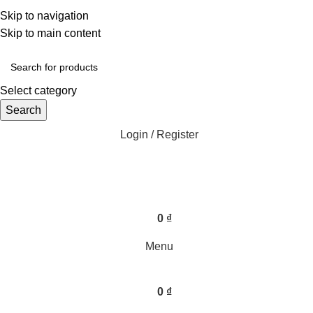
Một uy tín - triệu niềm tin
Skip to navigation
Hotline : 0346394639 - 0973332499
Skip to main content
Select category
Search
Login / Register
0
₫
Menu
0
₫