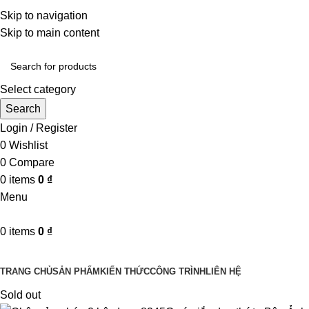
Một uy tín - triệu niềm tin
Skip to navigation
Hotline : 0346394639 - 0973332499
Skip to main content
Select category
Search
Login / Register
0
Wishlist
0
Compare
0
items
0
₫
Menu
0
items
0
₫
Danh mục sản phẩm
TRANG CHỦ
SẢN PHẨM
KIẾN THỨC
CÔNG TRÌNH
LIÊN HỆ
Sold out