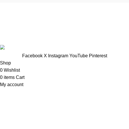
TTNT Minh Ánh
Showroom : 758 Nguyễn Trung Trực, Phường Rạch Giá, Tỉnh
An Giang
Vp Công ty: 119 Chu Văn An ,Phường Rạch Giá, Tỉnh An
Giang
Facebook
X
Instagram
YouTube
Pinterest
Shop
0
Wishlist
0
items
Cart
My account