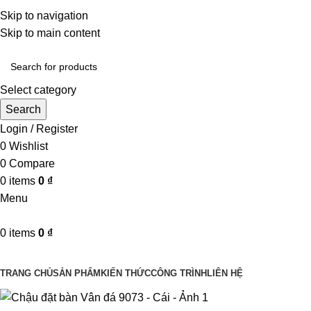
Một uy tín - triệu niềm tin
Skip to navigation
Hotline : 0346394639 - 0973332499
Skip to main content
Select category
Search
Login / Register
0
Wishlist
0
Compare
0
items
0
₫
Menu
0
items
0
₫
Danh mục sản phẩm
TRANG CHỦ
SẢN PHẨM
KIẾN THỨC
CÔNG TRÌNH
LIÊN HỆ