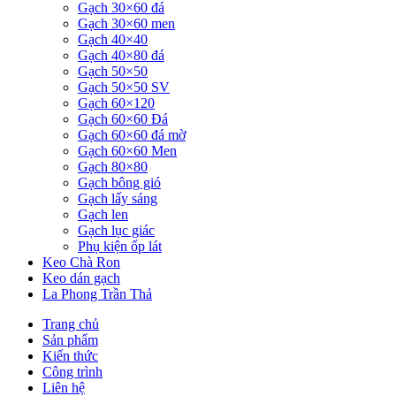
Gạch 30×60 đá
Gạch 30×60 men
Gạch 40×40
Gạch 40×80 đá
Gạch 50×50
Gạch 50×50 SV
Gạch 60×120
Gạch 60×60 Đá
Gạch 60×60 đá mờ
Gạch 60×60 Men
Gạch 80×80
Gạch bông gió
Gạch lấy sáng
Gạch len
Gạch lục giác
Phụ kiện ốp lát
Keo Chà Ron
Keo dán gạch
La Phong Trần Thả
Trang chủ
Sản phẩm
Kiến thức
Công trình
Liên hệ