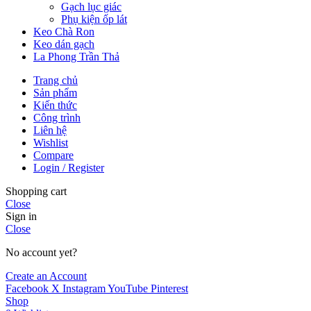
Gạch lục giác
Phụ kiện ốp lát
Keo Chà Ron
Keo dán gạch
La Phong Trần Thả
Trang chủ
Sản phẩm
Kiến thức
Công trình
Liên hệ
Wishlist
Compare
Login / Register
Shopping cart
Close
Sign in
Close
No account yet?
Create an Account
Facebook
X
Instagram
YouTube
Pinterest
Shop