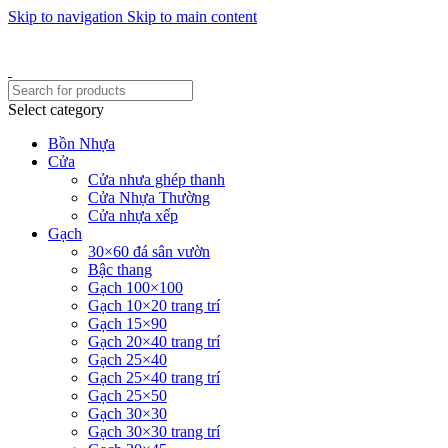
Skip to navigation
Skip to main content
Một uy tín - triệu niềm tin
Hotline : 0346394639 - 0973332499
Select category
Bồn Nhựa
Cửa
Cửa nhưa ghép thanh
Cửa Nhựa Thường
Cửa nhựa xếp
Gạch
30×60 đá sân vườn
Bậc thang
Gạch 100×100
Gạch 10×20 trang trí
Gạch 15×90
Gạch 20×40 trang trí
Gạch 25×40
Gạch 25×40 trang trí
Gạch 25×50
Gạch 30×30
Gạch 30×30 trang trí