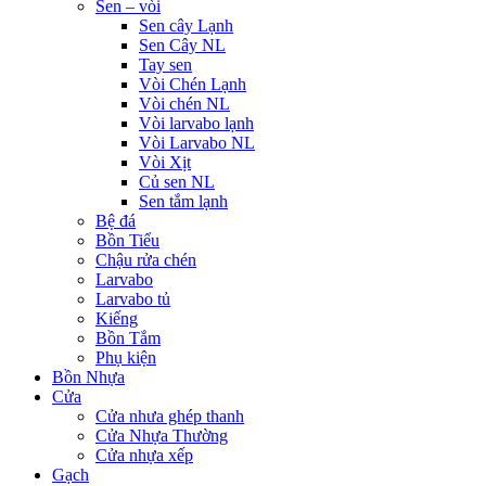
Sen – vòi
Sen cây Lạnh
Sen Cây NL
Tay sen
Vòi Chén Lạnh
Vòi chén NL
Vòi larvabo lạnh
Vòi Larvabo NL
Vòi Xịt
Củ sen NL
Sen tắm lạnh
Bệ đá
Bồn Tiểu
Chậu rửa chén
Larvabo
Larvabo tủ
Kiếng
Bồn Tắm
Phụ kiện
Bồn Nhựa
Cửa
Cửa nhưa ghép thanh
Cửa Nhựa Thường
Cửa nhựa xếp
Gạch