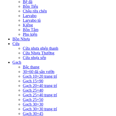
Bệ đá
Bồn Tiểu
Chậu rửa chén
Larvabo
Larvabo tủ
Kiếng
Bồn Tắm
Phụ kiện
Bồn Nhựa
Cửa
Cửa nhưa ghép thanh
Cửa Nhựa Thường
Cửa nhựa xếp
Gạch
Bậc thang
30×60 đá sân vườn
Gạch 10×20 trang trí
Gạch 15×90
Gạch 20×40 trang trí
Gạch 25×40
Gạch 25×40 trang trí
Gạch 25×50
Gạch 30×30
Gạch 30×30 trang trí
Gạch 30×45