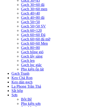
Gạch 30×45
Gạch 30×60 đá
Gạch 30×60 men
Gạch 40×40
Gạch 40×80 đá
Gạch 50×50
Gạch 50×50 SV
Gạch 60×120
Gạch 60×60 Đá
Gạch 60×60 đá mờ
Gạch 60×60 Men
Gạch 80×80
Gạch bông gió
Gạch lấy sáng
Gạch len
Gạch lục giác
Phụ kiện ốp lát
Gạch Tranh
Keo Chà Ron
Keo dán gạch
La Phong Trần Thả
Sắt hộp
Sơn
Bột Bê
Phụ kiện sơn