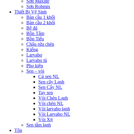
Sơn Maxilte
Sơn Robmix
Thiết Bị Vệ Sinh
Bàn cầu 1 khối
Bàn cầu 2 khối
Bệ đá
Bồn Tắm
Bồn Tiểu
Chậu rửa chén
Kiếng
Larvabo
Larvabo tủ
Phụ kiện
Sen – vòi
Củ sen NL
Sen cây Lạnh
Sen Cây NL
Tay sen
Vòi Chén Lạnh
Vòi chén NL
Vòi larvabo lạnh
Vòi Larvabo NL
Vòi Xịt
Sen tắm lạnh
Tôn