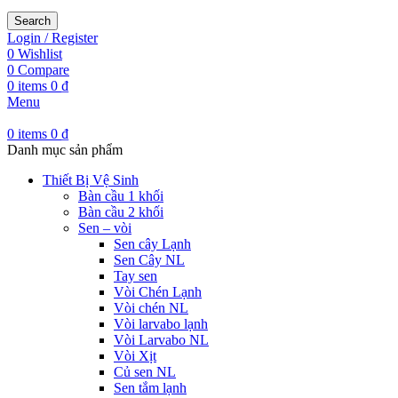
Search
Login / Register
0
Wishlist
0
Compare
0
items
0
₫
Menu
0
items
0
₫
Danh mục sản phẩm
Thiết Bị Vệ Sinh
Bàn cầu 1 khối
Bàn cầu 2 khối
Sen – vòi
Sen cây Lạnh
Sen Cây NL
Tay sen
Vòi Chén Lạnh
Vòi chén NL
Vòi larvabo lạnh
Vòi Larvabo NL
Vòi Xịt
Củ sen NL
Sen tắm lạnh